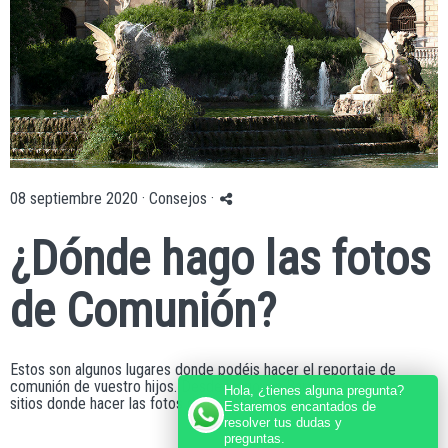
08 septiembre 2020 ·
Consejos
·
¿Dónde hago las fotos
de Comunión?
Estos son algunos lugares donde podéis hacer el reportaje de
comunión de vuestro hijos. Desde luego, en Barcelona hay más
Hola, ¿tienes alguna pregunta?
sitios donde hacer las fotos de comunión. Aquí hablo de...
Estaremos encantados de
resolver tus dudas y
preguntas.