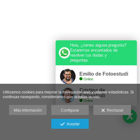
Hola, ¿tienes alguna pregunta?
Estaremos encantados de
resolver tus dudas y
preguntas.
Emilio de Fotoestudi
Online
Cristina de
Utilizamos cookies para mejorar la navegación web y obtener estadísticas. Si
Fotoestudi
continuas navegando, consideramos que aceptas su uso.
Online
Más información
Configurar
Rechazar
Aceptar