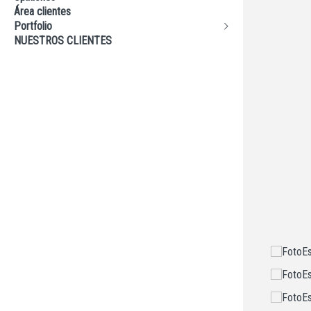
CONSEJOS
Área clientes
Portfolio
NUESTROS CLIENTES
> Producto
> Arquitectura y Construcción
> Shooting