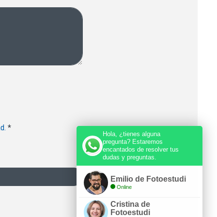
ad.
*
Hola, ¿tienes alguna
pregunta? Estaremos
encantados de resolver tus
dudas y preguntas.
Emilio de Fotoestudi
Online
Cristina de
Fotoestudi